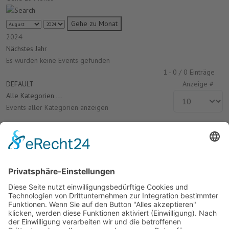
Gehe zu Monat
2024
Nächstes Jahr
Es wurden keine Events gefunden
Limite der Paginierungsliste
1 - 0 / 0 Einträge
DEFAULT
Anzeige #
Alle Kategorien ...
Events aller Kategorien anzeigen
Termine
Keine Termine