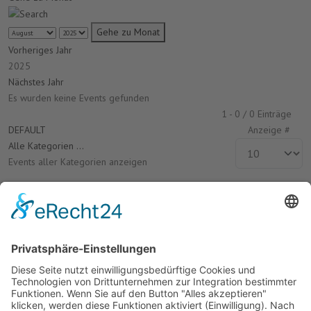
Gehe zu Monat
Vorheriges Jahr
2025
Nächstes Jahr
Es wurden keine Events gefunden
Limite der Paginierungsliste
1 - 0 / 0 Einträge
DEFAULT
Anzeige #
Alle Kategorien ...
Events aller Kategorien anzeigen
Termine
Keine Termine