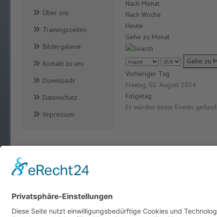
Nach Monat
Über uns
Nach Woche
Heute
Trainingszeiten
Gehe zu Monat
Bildergalerie
Gehe zu 
Kontakt zu uns
Vorheriger Tag
Downloads
Freitag, 02. August 2024
Folgetag
Datenschutz
Es wurden keine Events gefun
Impressum