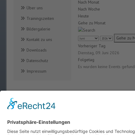
Nach Monat
Über uns
Nach Woche
Heute
Trainingszeiten
Gehe zu Monat
Bildergalerie
Gehe zu 
Kontakt zu uns
Vorheriger Tag
Downloads
Dienstag, 09. Juni 2026
Folgetag
Datenschutz
Es wurden keine Events gefun
Impressum